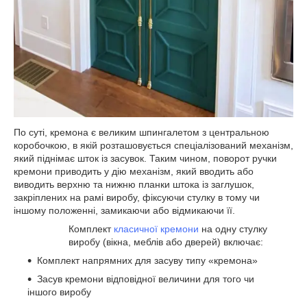
По суті, кремона є великим шпингалетом з центральною
коробочкою, в якій розташовується спеціалізований механізм,
який піднімає шток із засувок. Таким чином, поворот ручки
кремони приводить у дію механізм, який вводить або
виводить верхню та нижню планки штока із заглушок,
закріплених на рамі виробу, фіксуючи стулку в тому чи
іншому положенні, замикаючи або відмикаючи її.
Комплект
класичної кремони
на одну стулку
виробу (вікна, меблів або дверей) включає:
Комплект напрямних для засуву типу «кремона»
Засув кремони відповідної величини для того чи
іншого виробу