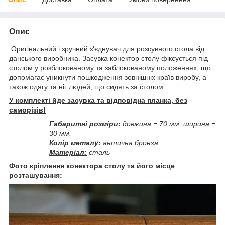
Опис
Оригінальний і зручний з'єднувач для розсувного стола від
данського виробника. Засувка конектор столу фіксується під
столом у розблокованому та заблокованому положеннях, що
допомагає уникнути пошкодження зовнішніх країв виробу, а
також одягу та ніг людей, що сидять за столом.
У комплекті йде засувка та відповідна планка, без
саморізів!
Габаритні розміри:
довжина = 70 мм; ширина =
30 мм.
Колір металу:
антична бронза
Матеріал:
сталь
Фото кріплення конектора столу та його місце
розташування: