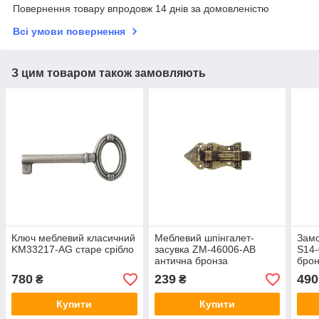
Повернення товару впродовж 14 днів за домовленістю
Всі умови повернення
З цим товаром також замовляють
Ключ меблевий класичний
Меблевий шпінгалет-
Замо
KM33217-AG старе срібло
засувка ZM-46006-AB
S14-
антична бронза
брон
780
239
490
₴
₴
Купити
Купити