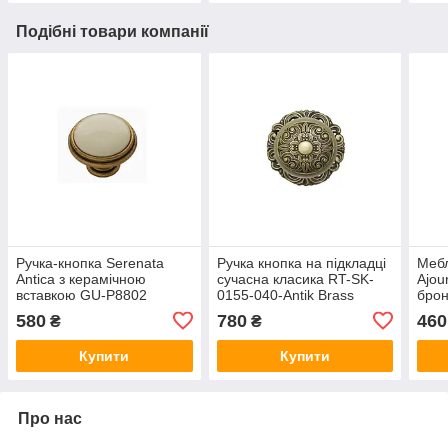
Подібні товари компанії
Ручка-кнопка Serenata
Ручка кнопка на підкладці
Мебл
Antica з керамічною
сучасна класика RT-SK-
Ajou
вставкою GU-P8802
0155-040-Antik Brass
брон
античне золото Ø 30 мм.
антична бронза 50 мм
580
780
460
₴
₴
Купити
Купити
Про нас