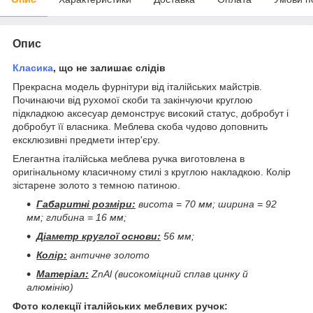
Опис
Класика
, що не залишає слідів
Прекрасна модель фурнітури від італійських майстрів.
Починаючи від рухомої скоби та закінчуючи круглою
підкладкою аксесуар демонструє високий статус, добробут і
добробут її власника. Меблева скоба чудово доповнить
ексклюзивні предмети інтер'єру.
Елегантна італійська меблева ручка виготовлена в
оригінальному класичному стилі з круглою накладкою. Колір
зістарене золото з темною патиною.
Габаритні розміри:
висота = 70 мм; ширина = 92
мм; глибина = 16 мм;
Діаметр круглої основи:
56 мм;
Колір:
античне золото
Матеріал:
ZnAl (високоміцний сплав цинку й
алюмінію)
Фото колекції італійських меблевих ручок: