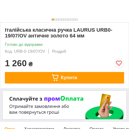
Італійська класична ручка LAURUS URB0-
19/07/OV античне золото 64 мм
Готово до відправки
Код: URB-0-19/07/OV
Роздріб
1 260
₴
Купити
Опис
Характеристики
Доставка
Оплата
Умови п