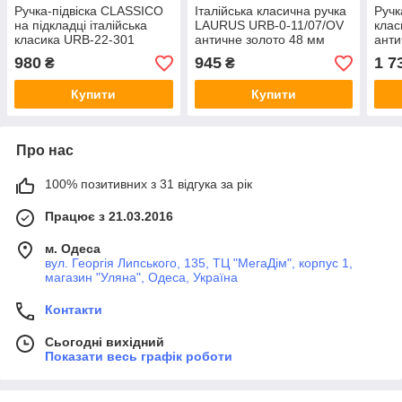
Ручка-підвіска CLASSICO
Італійська класична ручка
Ручк
на підкладці італійська
LAURUS URB-0-11/07/OV
клас
класика URB-22-301
античне золото 48 мм
анти
латунь античне золото
980
945
1 7
₴
₴
124 мм
Купити
Купити
Про нас
100% позитивних з 31 відгука за рік
Працює з 21.03.2016
м. Одеса
вул. Георгія Липського, 135, ТЦ "МегаДім", корпус 1,
магазин "Уляна", Одеса, Україна
Контакти
Сьогодні вихідний
Показати весь графік роботи