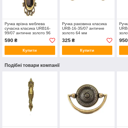
Ручка врізна меблева
Ручка раковина класика
Ручк
сучасна класика URB16-
URB-16-35/07 античне
URB-
99/07 античне золото 96
золото 64 мм
золо
мм
590
325
950
₴
₴
Купити
Купити
Подібні товари компанії