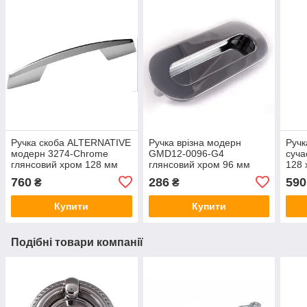
Ручка скоба ALTERNATIVE
Ручка врізна модерн
Руч
модерн 3274-Chrome
GMD12-0096-G4
суча
глянсовий хром 128 мм
глянсовий хром 96 мм
128 
760
286
590
₴
₴
Купити
Купити
Подібні товари компанії