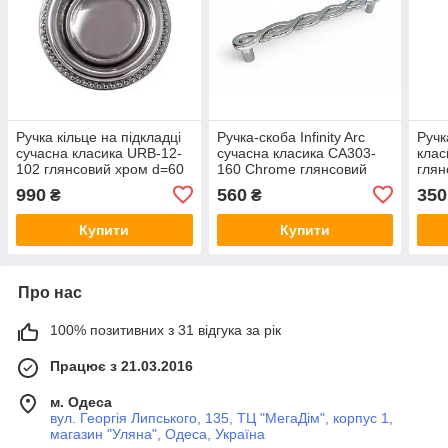
Ручка кільце на підкладці
Ручка-скоба Infinity Arc
Ручк
сучасна класика URB-12-
сучасна класика CA303-
клас
102 глянсовий хром d=60
160 Chrome глянсовий
глян
мм.
хром 160 мм
990
560
350
₴
₴
Купити
Купити
Про нас
100% позитивних з 31 відгука за рік
Працює з 21.03.2016
м. Одеса
вул. Георгія Липського, 135, ТЦ "МегаДім", корпус 1,
магазин "Уляна", Одеса, Україна