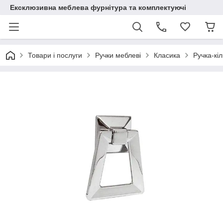
Ексклюзивна меблева фурнітура та комплектуючі
Товари і послуги
Ручки меблеві
Класика
Ручка-кі