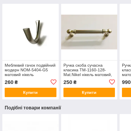
Меблевий гачок подвійний
Ручка скоба сучасна
Ручк
модерн NOM-5404-G5
класика TM-1160-128-
кла
матовий нікель
Mat.Nikel нікель матовий,
мато
128 мм
260
250
990
₴
₴
Купити
Купити
Подібні товари компанії