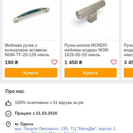
Меблева ручка з
Ручка-кнопка MONDO
Руч
кольоровою вставкою
меблева модерн NOM-
мод
NOM-TF-20-128 нікель
1626-00-SS нікель
ніке
матовий 128 мм
матовий
190
1 450
3 4
₴
₴
Купити
Купити
Про нас
100% позитивних з 31 відгука за рік
Працює з 21.03.2016
м. Одеса
вул. Георгія Липського, 135, ТЦ "МегаДім", корпус 1,