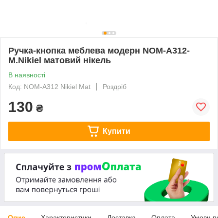
Ручка-кнопка меблева модерн NOM-A312-
M.Nikiel матовий нікель
В наявності
Код: NOM-A312 Nikiel Mat
Роздріб
130
₴
Купити
Опис
Характеристики
Доставка
Оплата
Умови п