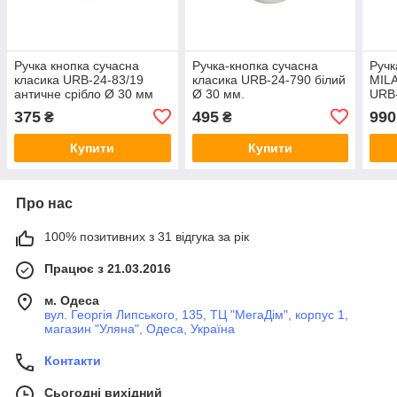
Ручка кнопка сучасна
Ручка-кнопка сучасна
Ручк
класика URB-24-83/19
класика URB-24-790 білий
MILA
античне срібло Ø 30 мм
Ø 30 мм.
URB-
золо
375
495
990
₴
₴
Купити
Купити
Про нас
100% позитивних з 31 відгука за рік
Працює з 21.03.2016
м. Одеса
вул. Георгія Липського, 135, ТЦ "МегаДім", корпус 1,
магазин "Уляна", Одеса, Україна
Контакти
Сьогодні вихідний