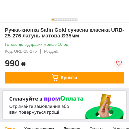
Ручка-кнопка Satin Gold сучасна класика URB-
25-276 латунь матова Ø35мм
Готово до відправки менше 10 од.
Код: URB-25-276
Роздріб
990
₴
Купити
Опис
Характеристики
Доставка
Оплата
Умови п