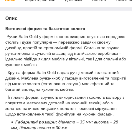
Опис
Витончені форми та багатство золота
Ручки Satin Gold у формі кнопок використовуються впродовж
століть і дуже популярні — переважно завдяки своєму
дизайну, простій та ергономічній формі. Стильна та зручна
ручка-кнопка в сучасній класиці від італійського виробника -
ідеально підійде як для меблів у вітальні, так і для спальні або
кухонних меблів.
Кругла форма Satin Gold надає ручці м'який і елегантний
дизайн. Меблева ручка-кноб у такому виготовленні та покритті
під матове золото (сатинована латунь) має ефектний та
багатий вигляд на кухонних меблів.
Її плавні форми, зручність використання і схожість кольору з
покриттям металевих деталей на кухонній техніці або з
золотою патиною лицьових полотен - основні міркування
щодо встановлення такої фурнітури на кухонні фасади.
Габаритні розміри:
діаметр = 35 мм; висота = 28
мм; діаметр основи = 30 мм.;