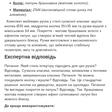
Колір:
латунь брашована (матове золото);
Матеріал:
ZNAl (високоміцний сплав цинку та
алюмінію).
Комплект меблевих ручок у стилі сучасної класики: кругла
кнопка Ø35 мм, квадратна кнопка 35×35 мм та ручка-мушля з
міжосьовою 64 мм. Покриття - матове брашоване золото з
ефектом латуні, що створює м’який теплий відтінок без
дзеркального блиску. Ручки виготовлені з високоякісного
сплаву цинку та алюмінію, що забезпечує стабільну
геометрію, вагу та довговічність.
Експертна відповідь
Питання: Який стиль інтер’єру підходить для цих ручок?
Відповідь: Сучасна класика, неокласика, мінімалізм з теплими
металами, американська класика. Питання: Чи можна
поєднувати кнопку і мушлю? Відповідь: Так. Це стандартне
рішення: кнопки на дверцятах, мушля на шухлядах. Питання:
Чи виглядає покриття як латунь? Відповідь: Так. Брашована
матова поверхня створює ефект сатинованої латуні без
жовтого блиску.
Де краще використовувати: