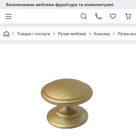
Ексклюзивна меблева фурнітура та комплектуючі
Товари і послуги
Ручки меблеві
Класика
Ручка-кн