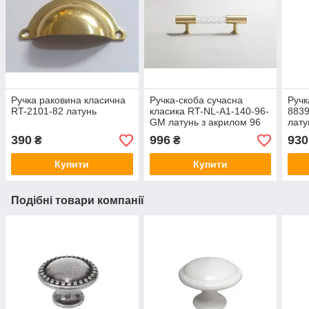
Ручка раковина класична
Ручка-скоба сучасна
Ручк
RT-2101-82 латунь
класика RT-NL-A1-140-96-
883
GM латунь з акрилом 96
лату
мм
390
996
930
₴
₴
Купити
Купити
Подібні товари компанії