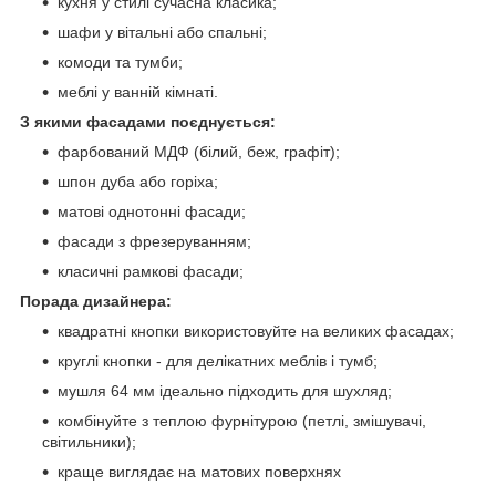
кухня у стилі сучасна класика;
шафи у вітальні або спальні;
комоди та тумби;
меблі у ванній кімнаті.
З якими фасадами поєднується:
фарбований МДФ (білий, беж, графіт);
шпон дуба або горіха;
матові однотонні фасади;
фасади з фрезеруванням;
класичні рамкові фасади;
Порада дизайнера:
квадратні кнопки використовуйте на великих фасадах;
круглі кнопки - для делікатних меблів і тумб;
мушля 64 мм ідеально підходить для шухляд;
комбінуйте з теплою фурнітурою (петлі, змішувачі,
світильники);
краще виглядає на матових поверхнях