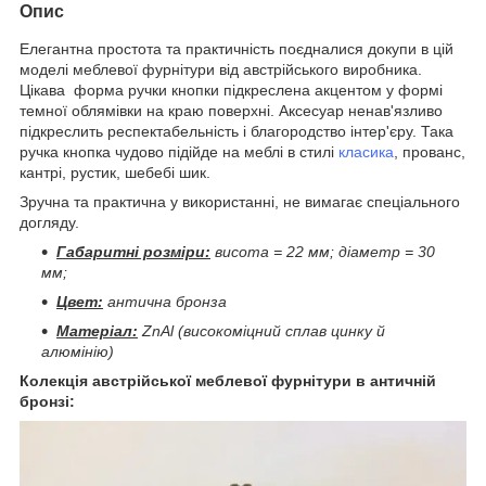
Опис
Елегантна простота та практичність поєдналися докупи в цій
моделі меблевої фурнітури від австрійського виробника.
Цікава форма ручки кнопки підкреслена акцентом у формі
темної облямівки на краю поверхні. Аксесуар ненав'язливо
підкреслить респектабельність і благородство інтер'єру. Така
ручка кнопка чудово підійде на меблі в стилі
класика
, прованс,
кантрі, рустик, шебебі шик.
Зручна та практична у використанні, не вимагає спеціального
догляду.
Габаритні розміри:
висота = 22 мм; діаметр = 30
мм;
Цвет:
антична бронза
Матеріал:
ZnAl (високоміцний сплав цинку й
алюмінію)
Колекція австрійської меблевої фурнітури в античній
бронзі: