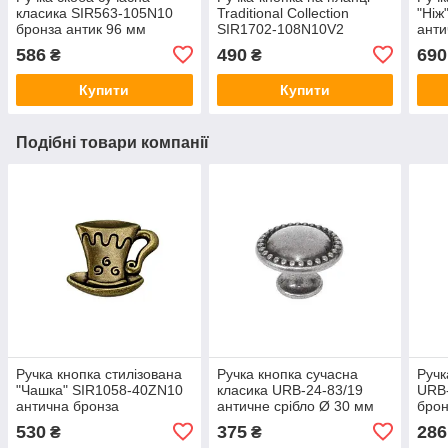
класика SIR563-105N10
Traditional Collection
"Ніж
бронза антик 96 мм
SIR1702-108N10V2
анти
антична бронза
586
490
690
₴
₴
Купити
Купити
Подібні товари компанії
Ручка кнопка стилізована
Ручка кнопка сучасна
Ручк
"Чашка" SIR1058-40ZN10
класика URB-24-83/19
URB-
антична бронза
античне срібло Ø 30 мм
бро
530
375
286
₴
₴