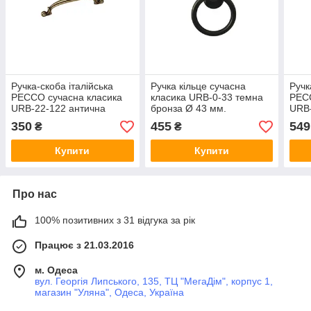
Ручка-скоба італійська
Ручка кільце сучасна
Ручк
PECCO сучасна класика
класика URB-0-33 темна
PECC
URB-22-122 антична
бронза Ø 43 мм.
URB-
бронза 64 мм
брон
350
455
549
₴
₴
Купити
Купити
Про нас
100% позитивних з 31 відгука за рік
Працює з 21.03.2016
м. Одеса
вул. Георгія Липського, 135, ТЦ "МегаДім", корпус 1,
магазин "Уляна", Одеса, Україна