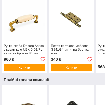
Ручка-скоба Decora Antico
Петля карткова меблева
Ручк
з керамікою UBK-0-01/FL
G341G4 антична бронза
суча
антична бронза 96 мм
ліва
83 а
960
340
₴
₴
568
Купити
Купити
Подібні товари компанії