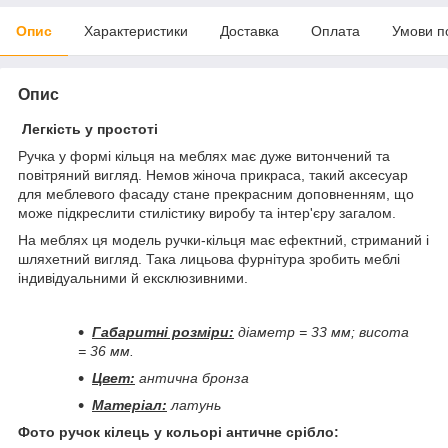
Опис
Характеристики
Доставка
Оплата
Умови п
Опис
Легкість у простоті
Ручка у формі кільця на меблях має дуже витончений та
повітряний вигляд. Немов жіноча прикраса, такий аксесуар
для меблевого фасаду стане прекрасним доповненням, що
може підкреслити стилістику виробу та інтер'єру загалом.
На меблях ця модель ручки-кільця має ефектний, стриманий і
шляхетний вигляд. Така лицьова фурнітура зробить меблі
індивідуальними й ексклюзивними.
Габаритні розміри:
діаметр = 33 мм; висота
= 36 мм.
Цвет:
антична бронза
Матеріал:
латунь
Фото ручок кілець у кольорі античне срібло: