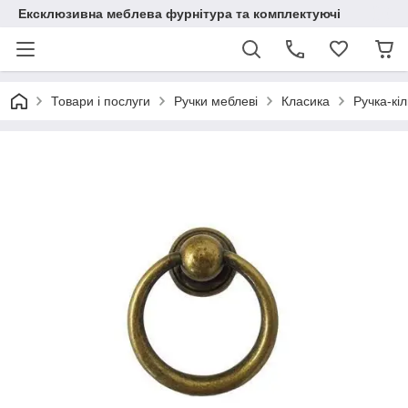
Ексклюзивна меблева фурнітура та комплектуючі
Товари і послуги
Ручки меблеві
Класика
Ручка-кі