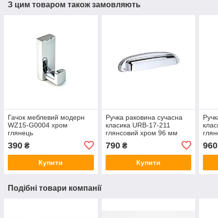
З цим товаром також замовляють
Гачок меблевий модерн
Ручка раковина сучасна
Ручк
WZ15-G0004 хром
класика URB-17-211
клас
глянець
глянсовий хром 96 мм
глян
390
790
960
₴
₴
Купити
Купити
Подібні товари компанії