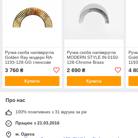
Ручка-скоба напівкругла
Ручка-скоба напівкругла
Ручк
Golden Ray модерн RA-
MODERN STYLE IN-0150-
Gold
1193-128-GG глянсове
128-Chrome Brass
1193
золото Ø=160 мм
блискучий хром Ø=150 мм
золо
3 760
2 690
4 8
₴
₴
Купити
Купити
Про нас
100% позитивних з 31 відгука за рік
Працює з 21.03.2016
м. Одеса