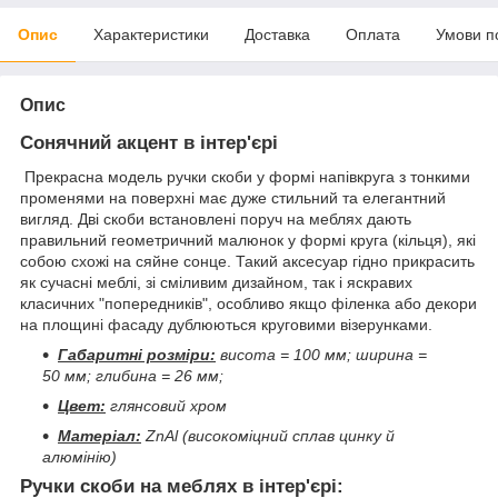
Опис
Характеристики
Доставка
Оплата
Умови п
Опис
Сонячний акцент в інтер'єрі
Прекрасна модель ручки скоби у формі напівкруга з тонкими
променями на поверхні має дуже стильний та елегантний
вигляд. Дві скоби встановлені поруч на меблях дають
правильний геометричний малюнок у формі круга (кільця), які
собою схожі на сяйне сонце. Такий аксесуар гідно прикрасить
як сучасні меблі, зі сміливим дизайном, так і яскравих
класичних "попередників", особливо якщо філенка або декори
на площині фасаду дублюються круговими візерунками.
Габаритні розміри:
висота = 100 мм; ширина =
50 мм; глибина = 26 мм;
Цвет:
глянсовий хром
Матеріал:
ZnAl (високоміцний сплав цинку й
алюмінію)
Ручки скоби на меблях в інтер'єрі: