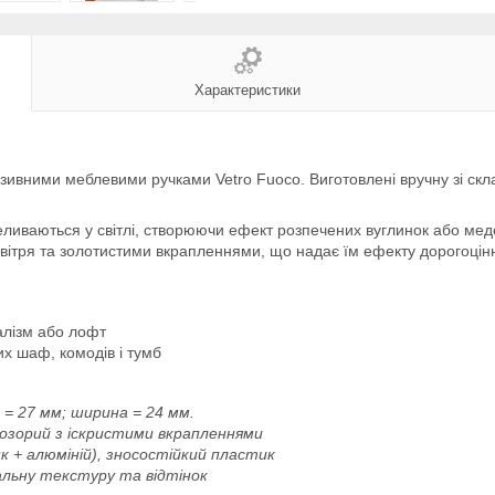
Характеристики
люзивними меблевими ручками Vetro Fuoco. Виготовлені вручну зі ск
еливаються у світлі, створюючи ефект розпечених вуглинок або мед
овітря та золотистими вкрапленнями, що надає їм ефекту дорогоцін
малізм або лофт
х шаф, комодів і тумб
 = 27 мм; ширина = 24 мм.
озорий з іскристими вкрапленнями
 + алюміній), зносостійкий пластик
альну текстуру та відтінок