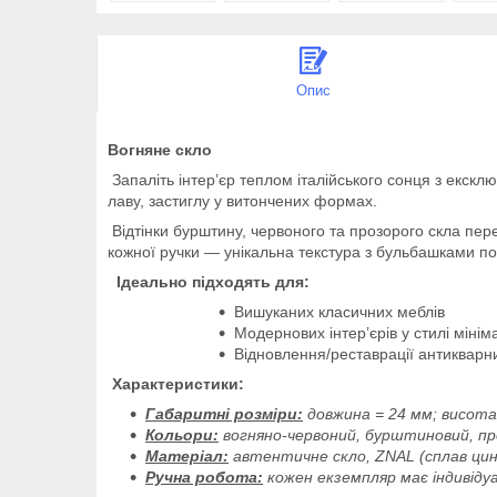
Опис
Вогняне скло
Запаліть інтер’єр теплом італійського сонця з екск
лаву, застиглу у витончених формах.
Відтінки бурштину, червоного та прозорого скла пер
кожної ручки — унікальна текстура з бульбашками п
Ідеально підходять для:
Вишуканих класичних меблів
Модернових інтер’єрів у стилі міні
Відновлення/реставрації антикварни
Характеристики:
Габаритні розміри:
довжина = 24 мм; висота
Кольори:
вогняно-червоний, бурштиновий, пр
Матеріал:
автентичне скло, ZNAL (сплав цинк
Ручна робота:
кожен екземпляр має індивіду