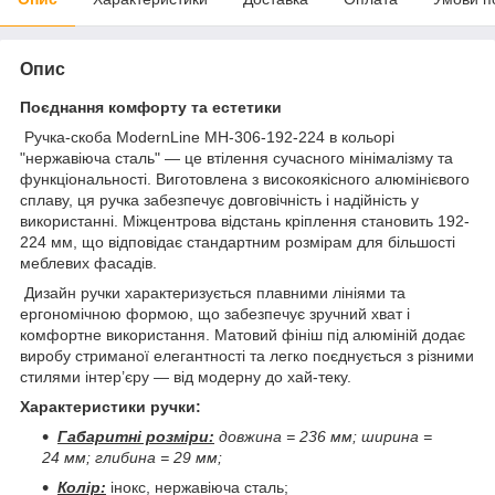
Опис
Поєднання комфорту та естетики
Ручка-скоба ModernLine MH-306-192-224 в кольорі
"нержавіюча сталь" — це втілення сучасного мінімалізму та
функціональності. Виготовлена з високоякісного алюмінієвого
сплаву, ця ручка забезпечує довговічність і надійність у
використанні. Міжцентрова відстань кріплення становить 192-
224 мм, що відповідає стандартним розмірам для більшості
меблевих фасадів.
Дизайн ручки характеризується плавними лініями та
ергономічною формою, що забезпечує зручний хват і
комфортне використання. Матовий фініш під алюміній додає
виробу стриманої елегантності та легко поєднується з різними
стилями інтер’єру — від модерну до хай-теку.
Характеристики ручки:
Габаритні розміри:
довжина = 236 мм; ширина =
24 мм; глибина = 29 мм;
Колір:
інокс, нержавіюча сталь;