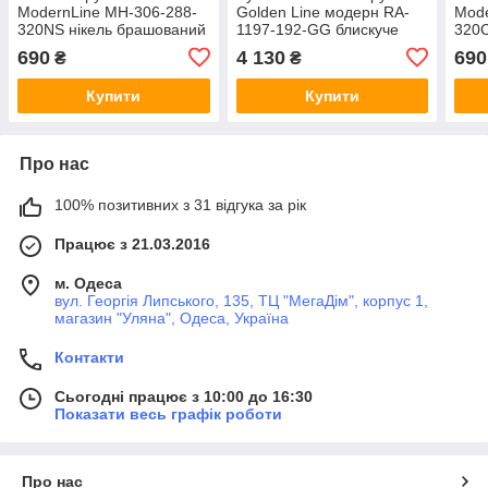
ModernLine MH-306-288-
Golden Line модерн RA-
Mode
320NS нікель брашований
1197-192-GG блискуче
320C
288-320 мм
золото Ø=224 мм
хром
690
4 130
690
₴
₴
Купити
Купити
Про нас
100% позитивних з 31 відгука за рік
Працює з 21.03.2016
м. Одеса
вул. Георгія Липського, 135, ТЦ "МегаДім", корпус 1,
магазин "Уляна", Одеса, Україна
Контакти
Сьогодні працює з 10:00 до 16:30
Показати весь графік роботи
Про нас