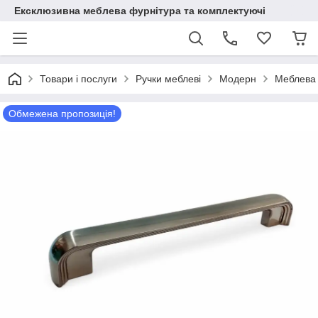
Ексклюзивна меблева фурнітура та комплектуючі
Товари і послуги
Ручки меблеві
Модерн
Меблева 
Обмежена пропозиція!