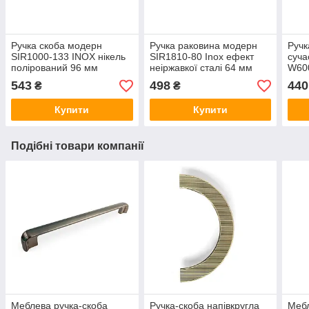
Ручка скоба модерн
Ручка раковина модерн
Ручк
SIR1000-133 INOX нікель
SIR1810-80 Inox ефект
суча
полірований 96 мм
неіржавкої сталі 64 мм
W600
Ø 3
543
498
440
₴
₴
Купити
Купити
Подібні товари компанії
Меблева ручка-скоба
Ручка-скоба напівкругла
Мебл