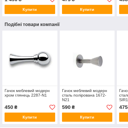
Купити
Купити
Подібні товари компанії
Гачок меблевий модерн
Гачок меблевий модерн
Гачо
хром глянець 2287-N1
сталь полірована 1672-
стал
N21
SIR
450
590
475
₴
₴
Купити
Купити