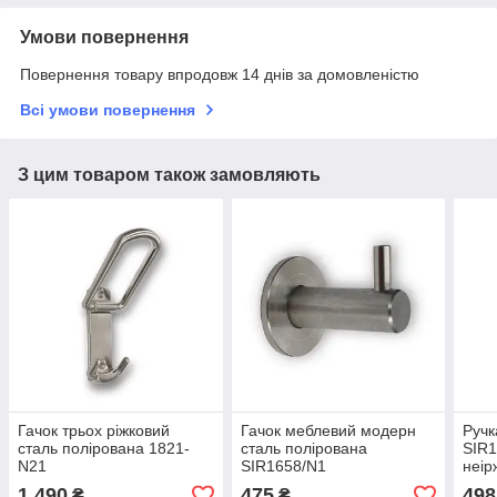
Умови повернення
Повернення товару впродовж 14 днів за домовленістю
Всі умови повернення
З цим товаром також замовляють
Гачок трьох ріжковий
Гачок меблевий модерн
Ручк
сталь полірована 1821-
сталь полірована
SIR1
N21
SIR1658/N1
неір
1 490
475
498
₴
₴