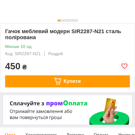
Гачок меблевий модерн SIR2287-N21 сталь
полірована
Менше 10 од.
Код: SIR2287-N21
Роздріб
450
₴
Купити
Опис
Характеристики
Доставка
Оплата
Умови п