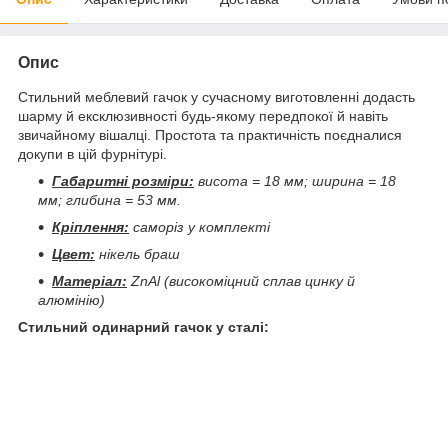
Опис
Стильний меблевий гачок у сучасному виготовленні додасть
шарму й ексклюзивності будь-якому передпокої й навіть
звичайному вішалці. Простота та практичність поєдналися
докупи в цій фурнітурі.
Габаритні розміри:
висота = 18 мм; ширина = 18
мм; глибина = 53 мм.
Кріплення:
саморіз у комплекті
Цвет:
нікель браш
Матеріал:
ZnAl (високоміцний сплав цинку й
алюмінію)
Стильний одинарний гачок у сталі: