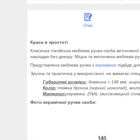
Опис
Краса в простоті
Класична італійська меблева ручка-скоба витончено
накладки без декору. Міцна та витончена меблева руч
Представлена меблева ручка з
керамікою
підійде для
Зручна та практична у використанні, не вимагає спец
Габаритні розміри:
довжина = 146 мм; ширин
Колір:
темна бронза (чорний шоколад), моло
Матеріал:
кераміка, ZNAL (високоміцний спла
Фото керамічної ручки скоби: