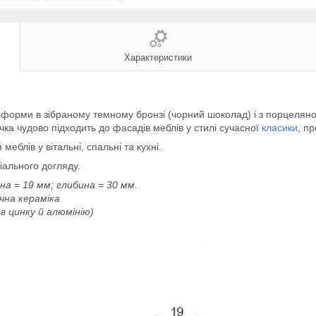
Характеристики
ї форми в зібраному темному бронзі (чорний шоколад) і з порцелян
ка чудово підходить до фасадів меблів у стилі сучасної
класики
, пр
 меблів у вітальні, спальні та кухні.
іального догляду.
а = 19 мм; глибина = 30 мм.
чна кераміка
в цинку й алюмінію)