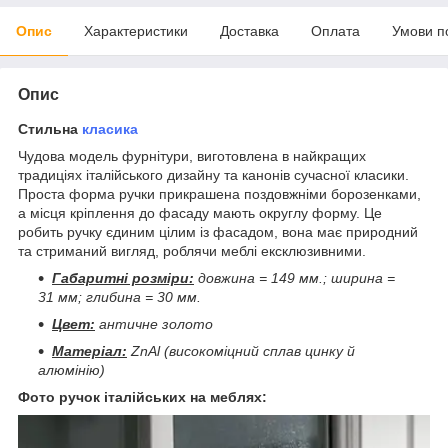
Опис
Характеристики
Доставка
Оплата
Умови п
Опис
Стильна
класика
Чудова модель фурнітури, виготовлена в найкращих
традиціях італійського дизайну та канонів сучасної класики.
Проста форма ручки прикрашена поздовжніми борозенками,
а місця кріплення до фасаду мають округлу форму. Це
робить ручку єдиним цілим із фасадом, вона має природний
та стриманий вигляд, роблячи меблі ексклюзивними.
Габаритні розміри:
довжина = 149 мм.; ширина =
31 мм; глибина = 30 мм.
Цвет:
античне золото
Матеріал:
ZnAl (високоміцний сплав цинку й
алюмінію)
Фото ручок італійських на меблях: