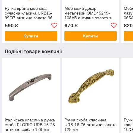
Ручка врізна меблева
Меблевий декор
Мебл
сучасна класика URB16-
металевий OMD45249-
лат
99/07 античне золото 96
108AB античне золото з
065A
мм
патиною
мм
590
670
820
₴
₴
Купити
Купити
Подібні товари компанії
Італійська класична ручка
Ручка скоба класична
Ручк
скоба FLORIO URB-16-23
URB-16-76 античне золото
клас
античне срібло 128 мм.
128 мм
10/O