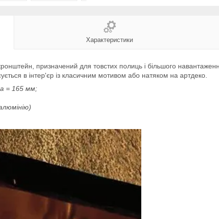
Характеристики
 кронштейн, призначений для товстих полиць і більшого навантажен
ується в інтер'єр із класичним мотивом або натяком на артдеко.
а = 165 мм;
алюмінію)