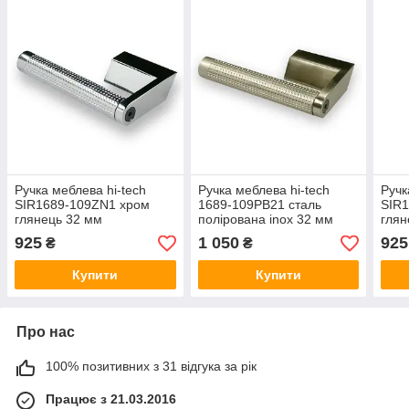
Ручка меблева hi-tech
Ручка меблева hi-tech
Ручк
SIR1689-109ZN1 хром
1689-109PB21 сталь
SIR
глянець 32 мм
полірована inox 32 мм
глян
925
1 050
925
₴
₴
Купити
Купити
Про нас
100% позитивних з 31 відгука за рік
Працює з 21.03.2016