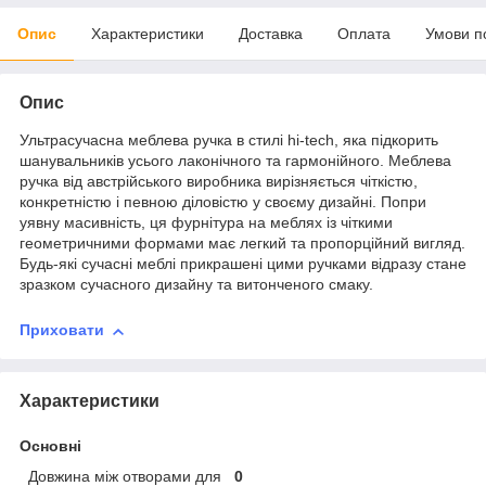
Опис
Характеристики
Доставка
Оплата
Умови п
Опис
Ультрасучасна меблева ручка в стилі hi-tech, яка підкорить
шанувальників усього лаконічного та гармонійного. Меблева
ручка від австрійського виробника вирізняється чіткістю,
конкретністю і певною діловістю у своєму дизайні. Попри
уявну масивність, ця фурнітура на меблях із чіткими
геометричними формами має легкий та пропорційний вигляд.
Будь-які сучасні меблі прикрашені цими ручками відразу стане
зразком сучасного дизайну та витонченого смаку.
Приховати
Характеристики
Основні
Довжина між отворами для
0