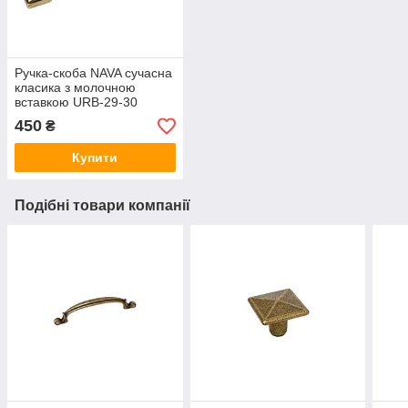
Ручка-скоба NAVA сучасна
класика з молочною
вставкою URB-29-30
античне золото 96-128 мм
450
₴
Купити
Подібні товари компанії