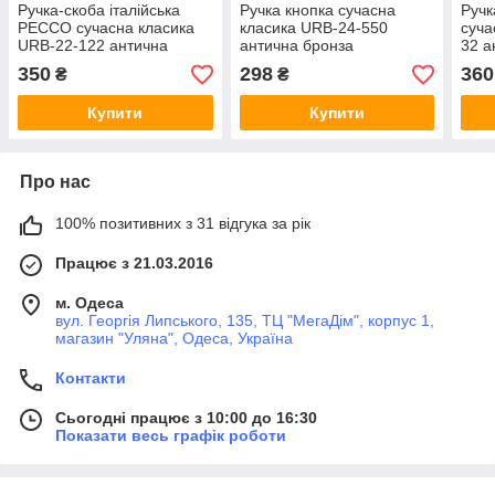
Ручка-скоба італійська
Ручка кнопка сучасна
Руч
PECCO сучасна класика
класика URB-24-550
суча
URB-22-122 антична
антична бронза
32 а
бронза 64 мм
мм
350
298
360
₴
₴
Купити
Купити
Про нас
100% позитивних з 31 відгука за рік
Працює з 21.03.2016
м. Одеса
вул. Георгія Липського, 135, ТЦ "МегаДім", корпус 1,
магазин "Уляна", Одеса, Україна
Контакти
Сьогодні працює з 10:00 до 16:30
Показати весь графік роботи