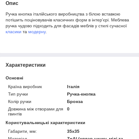
Опис
Ручка кнопка італійського виробництва з білою вставкою
потішить поціновувачів класичних форм в інтер'єрі. Меблева
ручка чудово підходить для фасадів меблів у стилі сучасної
класики
та
модерну
.
Характеристики
Основні
Країна виробник
Італія
Тип ручки
Ручка-кнопка
Колір ручки
Бронза
Довжина між отворами для
0
гвинтів
Користувальницькі характеристики
Габарити, мм:
35х35
Матеріал
ZnAl (сплав цинку, міді та