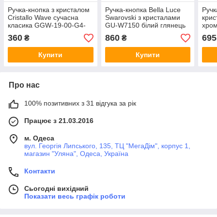
Ручка-кнопка з кристалом
Ручка-кнопка Bella Luce
Ручк
Cristallo Wave сучасна
Swarovski з кристалами
крис
класика GGW-19-00-G4-
GU-W7150 білий глянець
хром
SW хром глянець
Ø 30 мм
коле
360
860
695
₴
₴
Купити
Купити
Про нас
100% позитивних з 31 відгука за рік
Працює з 21.03.2016
м. Одеса
вул. Георгія Липського, 135, ТЦ "МегаДім", корпус 1,
магазин "Уляна", Одеса, Україна
Контакти
Сьогодні вихідний
Показати весь графік роботи