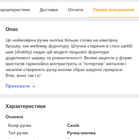
арактеристики
Доставка
Оплата
Умови повернення
Опис
Ця неймовірна ручка кнопка більше схожа на ювелірну
брошку, ніж меблеву фурнітуру. Штучне старіння в стилі шеббі
шик (shabby) надає цій моделі лицьової фурнітури
додаткового шарму та романтичності. Великі акценти у формі
кристалів гармонійно контрастують із "потертим" металом і
загалом створюють ручці кнопки образ ажурної прикраси.
Втім, воно так і є!
Приховати
Характеристики
Основні
Колір ручки
Синій
Тип ручки
Ручка-кнопка