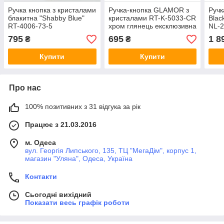
Ручка кнопка з кристалами
Ручка-кнопка GLAMOR з
Ручк
блакитна "Shabby Blue"
кристалами RT-K-5033-CR
Blac
RT-4006-73-5
хром глянець ексклюзивна
NL-
колекція
лату
795
695
1 8
₴
₴
320
Купити
Купити
Про нас
100% позитивних з 31 відгука за рік
Працює з 21.03.2016
м. Одеса
вул. Георгія Липського, 135, ТЦ "МегаДім", корпус 1,
магазин "Уляна", Одеса, Україна
Контакти
Сьогодні вихідний
Показати весь графік роботи