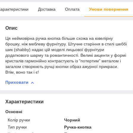
арактеристики
Доставка
Оплата
Умови повернення
Опис
Ця неймовірна ручка кнопка більше схожа на ювелірну
брошку, ніж меблеву фурнітуру. Штучне старіння в стилі шеббі
шик (shabby) надає цій моделі лицьової фурнітури
додаткового шарму та романтичності. Великі акценти у формі
кристалів гармонійно контрастують із "потертим" металом і
загалом створюють ручці кнопки образ ажурної прикраси.
Втім, воно так і є!
Приховати
Характеристики
Основні
Колір ручки
Чорний
Тип ручки
Ручка-кнопка