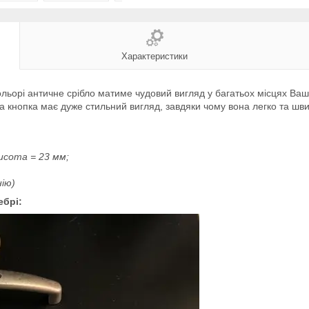
Характеристики
ольорі античне срібло матиме чудовий вигляд у багатьох місцях Ваш
чка кнопка має дуже стильний вигляд, завдяки чому вона легко та шв
исота = 23 мм;
ію)
ебрі: