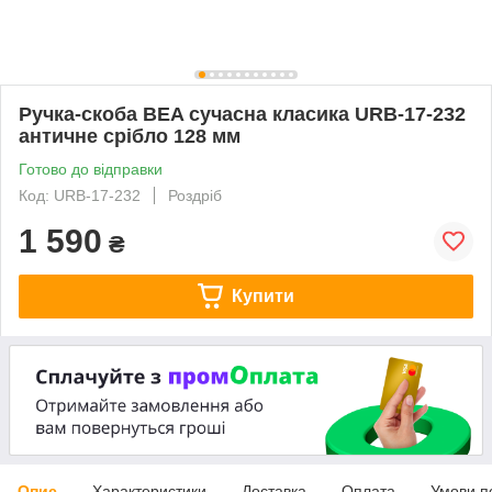
Ручка-скоба BEA сучасна класика URB-17-232
античне срібло 128 мм
Готово до відправки
Код: URB-17-232
Роздріб
1 590
₴
Купити
Опис
Характеристики
Доставка
Оплата
Умови п