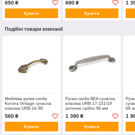
650
690
1 3
₴
₴
Купити
Купити
Подібні товари компанії
Меблева ручка-скоба
Ручка-скоба BEA сучасна
Ручк
Korona Vintage сучасна
класика URB-17-231/19
суча
класика URB-16-98
античне срібло 96 мм
68 а
античне золото 96 мм
560
1 390
1 9
₴
₴
Купити
Купити