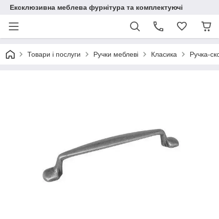
Ексклюзивна меблева фурнітура та комплектуючі
Товари і послуги
Ручки меблеві
Класика
Ручка-ск