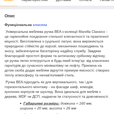
Опис
Функціональна
класика
Універсальна меблева ручка BEA з колекції Marella Classico -
це гармонійне поєднання стильної елегантності та практичної
міцності. Виготовлена з суцільної латуні, вона вирізняється
природною стійкістю до корозії, механічних пошкоджень та
зносу, забезпечуючи багаторічну надійну службу. Завдяки
благородній простоті форми та античному срібному відтінку,
ця ручка легко інтегрується в будь-який інтер’єр: від класичних
гарнітурів до сучасного мінімалізму чи лофту. Приємна на
дотик скоба додає меблям відчуття преміум-якісності, створює
теплу атмосферу та ненав’язливий стиль.
Ручка BEA підходить як для вертикального, так і для
горизонтального монтажу - на фасади шаф, комодів,
кухонних корпусів чи шухляд. Вона ідеальна для меблів з
дерева, MDF чи ДСП, надаючи їм статусності та довговічності.
Габаритні розміри:
довжина = 160 мм;
ширина = 20 мм; висота = 26 мм