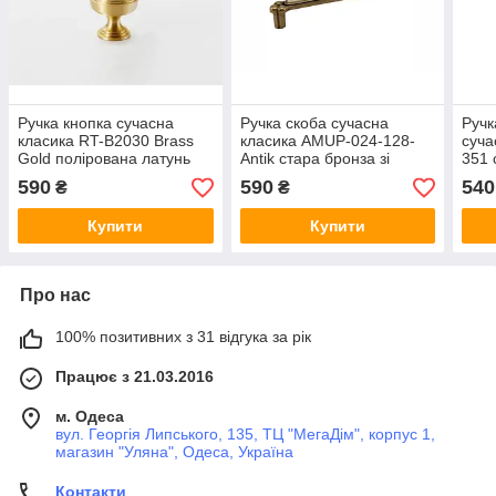
Ручка кнопка сучасна
Ручка скоба сучасна
Ручк
класика RT-B2030 Brass
класика AMUP-024-128-
суча
Gold полірована латунь
Antik стара бронза зі
351 
вставкою 128 мм
590
590
540
₴
₴
Купити
Купити
Про нас
100% позитивних з 31 відгука за рік
Працює з 21.03.2016
м. Одеса
вул. Георгія Липського, 135, ТЦ "МегаДім", корпус 1,
магазин "Уляна", Одеса, Україна
Контакти