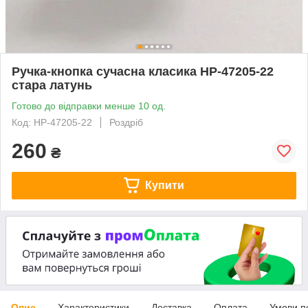
Ручка-кнопка сучасна класика HP-47205-22
стара латунь
Готово до відправки менше 10 од.
Код: HP-47205-22
Роздріб
260
₴
Купити
Опис
Характеристики
Доставка
Оплата
Умови п