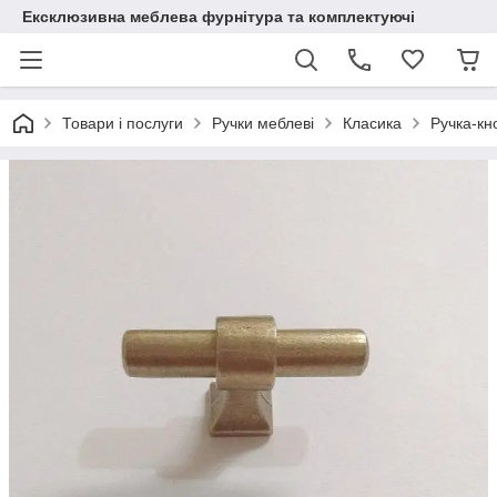
Ексклюзивна меблева фурнітура та комплектуючі
Товари і послуги
Ручки меблеві
Класика
Ручка-кн