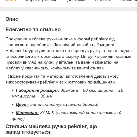
Опис
Елегантно та стильно
Прекрасна меблева ручка-кнопка у формі рейлінгу від
іспанського виробника. Лаконічний дизайн цієї моделі
меблевої фурнітури анітрохи не спрощує ручку, а навіть надає
їй особливого вікторіанського шарму. Ця ручка-рейлінг матиме
чудовий вигляд на кухні, у вітальні та ванній кімнатах на
меблях у класичному, конічному та кантрі стилях.
Якісне покриття та матеріал виготовлення дають змогу
використовувати рейлінг у всіх житлових приміщеннях.
Габаритні розміри:
довжина = 50 мм; ширина = 15
мм; висота = 30 мм.
Цвет:
антична латунь (світла бронза)
Матеріал:
ZAMaK (високоміцний сплав алюмінію й
цинку)
Стильна меблева ручка рейлінг, що
запам'ятовується: