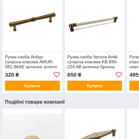
Ручка-скоба Antiqo
Ручка-скоба Verona Antik
Ручк
сучасна класика AMUR-
сучасна класика KB-890-
клас
081-96AE античне золото
224 AB антична бронза
ніке
96 мм
224 мм
вста
320
650
495
₴
₴
Купити
Купити
Подібні товари компанії