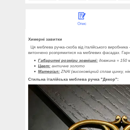
Опис
Химерні завитки
Ця меблева ручка-скоба від італійського виробника —
витончено розпрямитися на меблевих фасадах. Гарна 
Габаритні розміри зовнішні:
довжина = 150 м
Цвет:
античне золото
Матеріал:
ZNAl (високоміцний сплав цинку, н
Стильна італійська меблева ручка "Декор":