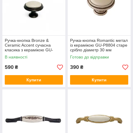
Ручка-кнопка Bronze &
Ручка-кнопка Romantic метал
Ceramic Accent сучасна
із керамікою GU-P8804 старе
класика з керамікою GU-
срібло діаметр 30 мм
P7706 бронза темна d= 35
В наявності
Готово до відправки
мм
590
390
₴
₴
Купити
Купити