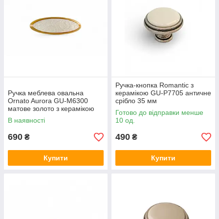
Ручка-кнопка Romantic з
Ручка меблева овальна
керамікою GU-P7705 античне
Ornato Aurora GU-M6300
срібло 35 мм
матове золото з керамікою
Готово до відправки менше
32 мм
В наявності
10 од.
690
490
₴
₴
Купити
Купити