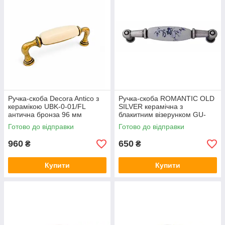
Ручка-скоба Decora Antico з
Ручка-скоба ROMANTIC OLD
керамікою UBK-0-01/FL
SILVER керамічна з
антична бронза 96 мм
блакитним візерунком GU-
M0102 античне срібло 96 мм
Готово до відправки
Готово до відправки
960
650
₴
₴
Купити
Купити