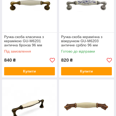
Ручка-скоба класична з
Ручка-скоба керамічна з
керамікою GU-M6201
візерунком GU-M6203
антична бронза 96 мм
античне срібло 96 мм
Під замовлення
Готово до відправки
840
820
₴
₴
Купити
Купити