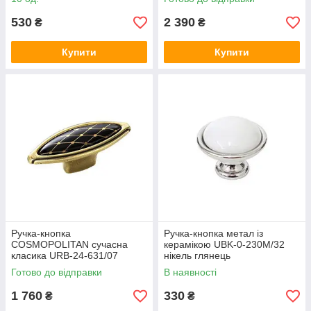
530
2 390
₴
₴
Купити
Купити
Ручка-кнопка
Ручка-кнопка метал із
COSMOPOLITAN сучасна
керамікою UBK-0-230М/32
класика URB-24-631/07
нікель глянець
античне золото з керамікою
Готово до відправки
В наявності
1 760
330
₴
₴