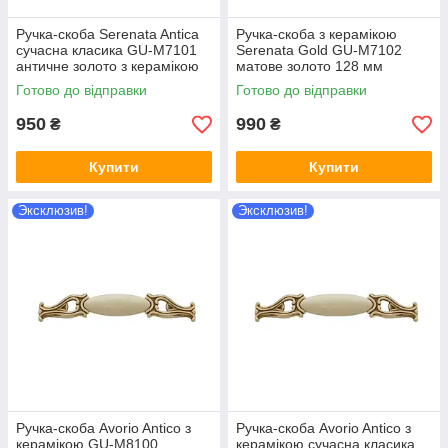
Ручка-скоба Serenata Antica
Ручка-скоба з керамікою
сучасна класика GU-M7101
Serenata Gold GU-M7102
античне золото з керамікою
матове золото 128 мм
128 мм.
Готово до відправки
Готово до відправки
950
990
₴
₴
Купити
Купити
Эксклюзив!
Эксклюзив!
Ручка-скоба Avorio Antico з
Ручка-скоба Avorio Antico з
керамікою GU-M8100
керамікою сучасна класика