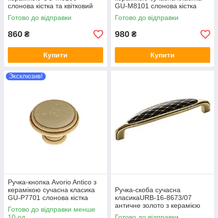
слонова кістка та квітковий
GU-M8101 слонова кістка
орнамент 96 мм
квітковий орнамент 128 мм
Готово до відправки
Готово до відправки
860
980
₴
₴
Купити
Купити
Эксклюзив!
Ручка-кнопка Avorio Antico з
керамікою сучасна класика
Ручка-скоба сучасна
GU-P7701 слонова кістка
класикаURB-16-8673/07
квітковий орнамент
античне золото з керамією
Готово до відправки менше
128 мм
10 од.
Готово до відправки